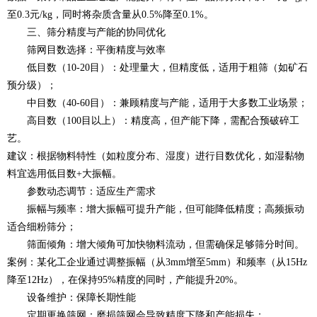
至0.3元/kg，同时将杂质含量从0.5%降至0.1%。
三、筛分精度与产能的协同优化
筛网目数选择：平衡精度与效率
低目数（10-20目）：处理量大，但精度低，适用于粗筛（如矿石
预分级）；
中目数（40-60目）：兼顾精度与产能，适用于大多数工业场景；
高目数（100目以上）：精度高，但产能下降，需配合预破碎工
艺。
建议：根据物料特性（如粒度分布、湿度）进行目数优化，如湿黏物
料宜选用低目数+大振幅。
参数动态调节：适应生产需求
振幅与频率：增大振幅可提升产能，但可能降低精度；高频振动
适合细粉筛分；
筛面倾角：增大倾角可加快物料流动，但需确保足够筛分时间。
案例：某化工企业通过调整振幅（从3mm增至5mm）和频率（从15Hz
降至12Hz），在保持95%精度的同时，产能提升20%。
设备维护：保障长期性能
定期更换筛网：磨损筛网会导致精度下降和产能损失；