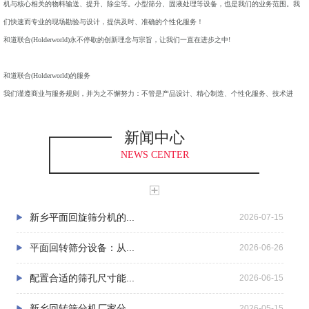
机与核心相关的物料输送、提升、除尘等。小型筛分、固液处理等设备，也是我们的业务范围。我
们快速而专业的现场勘验与设计，提供及时、准确的个性化服务！
和道联合(Holderworld)永不停歇的创新理念与宗旨，让我们一直在进步之中!
和道联合(Holderworld)的服务
我们谨遵商业与服务规则，并为之不懈努力：不管是产品设计、精心制造、个性化服务、技术进
步、系统设计等等。和道联合专业化的产品设计、精心的产品制造、诚恳及时的市场服务，保证和
道联合(Holderworld)的产品长期稳定的运行在广泛的工厂，为各工厂持续产生明显的经济效益；无论
新闻中心
我们的产品运行在何处，都在我们及时有效的服务范围。
NEWS CENTER
和道联合(Holderworld)的目标
成为大型精细筛分、环保型筛分工程领域的生产者。
新乡平面回旋筛分机的...
2026-07-15
成为颗粒分离技术的提供商。
成为废水处理、隔离工业烟尘的技术创新者。
平面回转筛分设备：从...
2026-06-26
秉承我们一贯的传统，提供有效的的现场设计、高性能且品质优质的设备、及时有效的服务，以及
永不停止的技术进步，满足客户现在与未来的加工需求。
配置合适的筛孔尺寸能...
2026-06-15
新乡回转筛分机厂家分...
2026-05-15